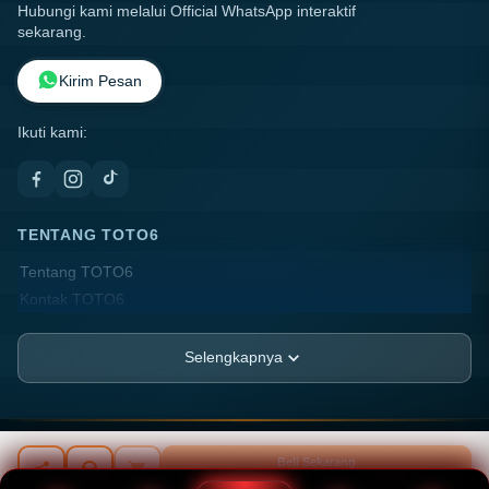
Hubungi kami melalui Official WhatsApp interaktif
sekarang.
Kirim Pesan
Ikuti kami:
TENTANG TOTO6
Tentang TOTO6
Kontak TOTO6
Lokasi Toko
FAQ
Selengkapnya
PT.ANGIN RIBUT
JL. Harapan Blok Melati No. 27, Kel. Pademangan
Barat,
ANGIN-RIBUT ©
2026
PT ANGIN-RIBUT. All rights reserved.
Beli Sekarang
Rp 20.789.000
Kec. Jakarta, Kota Jakarta, DKI JAKARTA, 11752