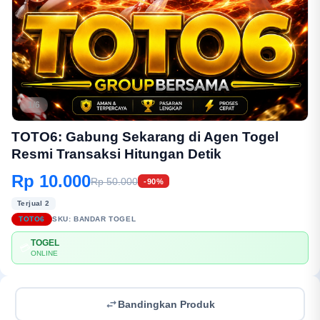
1/6
TOTO6: Gabung Sekarang di Agen Togel
Resmi Transaksi Hitungan Detik
Rp 10.000
Rp 50.000
-90%
Terjual 2
TOTO6
SKU:
BANDAR TOGEL
TOGEL
💳
ONLINE
Bandingkan Produk