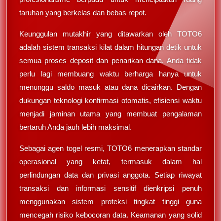
taruhan yang berkelas dan bebas repot.
Keunggulan mutakhir yang ditawarkan oleh TOTO6
adalah sistem transaksi kilat dalam hitungan detik untuk
semua proses deposit dan penarikan dana. Anda tidak
perlu lagi membuang waktu berharga hanya untuk
menunggu saldo masuk atau dana dicairkan. Dengan
dukungan teknologi konfirmasi otomatis, efisiensi waktu
menjadi jaminan utama yang membuat pengalaman
bertaruh Anda jauh lebih maksimal.
Sebagai agen togel resmi, TOTO6 menerapkan standar
operasional yang ketat, termasuk dalam hal
perlindungan data dan privasi anggota. Setiap riwayat
transaksi dan informasi sensitif dienkripsi penuh
menggunakan sistem proteksi tingkat tinggi guna
mencegah risiko kebocoran data. Keamanan yang solid