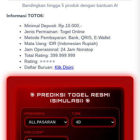
Bandingkan hingga 5 produk dengan bantuan AI
Informasi TOTO6:
Minimal Deposit: Rp.10.000,-
Jenis Permainan: Togel Online
Metode Pembayaran: Bank, QRIS, E-Wallet
Mata Uang: IDR (Indonesian Rupiah)
Jam Operasional: 24 Jam Nonstop
Total Rating: 399.999.999
Rating: ⭐⭐⭐⭐⭐
Daftar Buruan:
Klik Disini
🎯 PREDIKSI TOGEL RESMI
(SIMULASI) 🎯
PASARAN
TIPE
MIN CONF