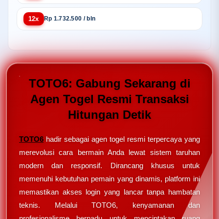
12x
Rp 1.732.500 / bln
TOTO6: Gabung Sekarang di
Agen Togel Resmi Transaksi
Hitungan Detik
TOTO6
hadir sebagai agen togel resmi terpercaya yang
merevolusi cara bermain Anda lewat sistem taruhan
modern dan responsif. Dirancang khusus untuk
memenuhi kebutuhan pemain yang dinamis, platform ini
memastikan akses login yang lancar tanpa hambatan
teknis. Melalui TOTO6, kenyamanan dan
profesionalisme berpadu untuk menciptakan ruang